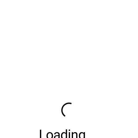
Loading
....